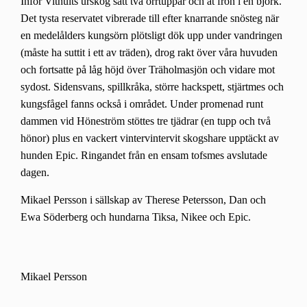
Inför Vithults urskog satt två orrtuppar och åt frön i en björk.
Det tysta reservatet vibrerade till efter knarrande snösteg när
en medelålders kungsörn plötsligt dök upp under vandringen
(måste ha suttit i ett av träden), drog rakt över våra huvuden
och fortsatte på låg höjd över Träholmasjön och vidare mot
sydost. Sidensvans, spillkråka, större hackspett, stjärtmes och
kungsfågel fanns också i området. Under promenad runt
dammen vid Höneström stöttes tre tjädrar (en tupp och två
hönor) plus en vackert vintervintervit skogshare upptäckt av
hunden Epic. Ringandet från en ensam tofsmes avslutade
dagen.
Mikael Persson i sällskap av Therese Petersson, Dan och
Ewa Söderberg och hundarna Tiksa, Nikee och Epic.
Mikael Persson