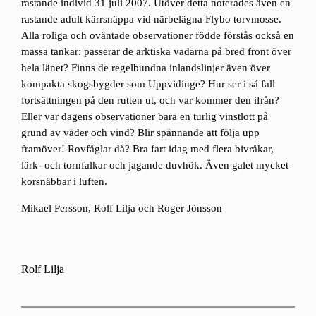
rastande individ 31 juli 2007. Utöver detta noterades även en
rastande adult kärrsnäppa vid närbelägna Flybo torvmosse.
Alla roliga och oväntade observationer födde förstås också en
massa tankar: passerar de arktiska vadarna på bred front över
hela länet? Finns de regelbundna inlandslinjer även över
kompakta skogsbygder som Uppvidinge? Hur ser i så fall
fortsättningen på den rutten ut, och var kommer den ifrån?
Eller var dagens observationer bara en turlig vinstlott på
grund av väder och vind? Blir spännande att följa upp
framöver! Rovfåglar då? Bra fart idag med flera bivråkar,
lärk- och tornfalkar och jagande duvhök. Även galet mycket
korsnäbbar i luften.
Mikael Persson, Rolf Lilja och Roger Jönsson
Rolf Lilja