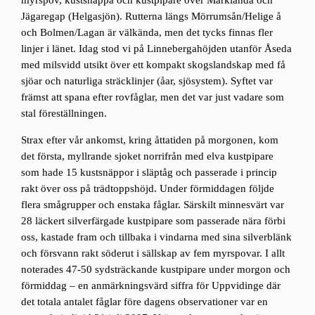
myrspov, kustsnäppa och kustpipare över Marklanda och
Jägaregap (Helgasjön). Rutterna längs Mörrumsån/Helige å
och Bolmen/Lagan är välkända, men det tycks finnas fler
linjer i länet. Idag stod vi på Linnebergahöjden utanför Åseda
med milsvidd utsikt över ett kompakt skogslandskap med få
sjöar och naturliga sträcklinjer (åar, sjösystem). Syftet var
främst att spana efter rovfåglar, men det var just vadare som
stal föreställningen.
Strax efter vår ankomst, kring åttatiden på morgonen, kom
det första, myllrande sjoket norrifrån med elva kustpipare
som hade 15 kustsnäppor i släptåg och passerade i princip
rakt över oss på trädtoppshöjd. Under förmiddagen följde
flera smågrupper och enstaka fåglar. Särskilt minnesvärt var
28 läckert silverfärgade kustpipare som passerade nära förbi
oss, kastade fram och tillbaka i vindarna med sina silverblänk
och försvann rakt söderut i sällskap av fem myrspovar. I allt
noterades 47-50 sydsträckande kustpipare under morgon och
förmiddag – en anmärkningsvärd siffra för Uppvidinge där
det totala antalet fåglar före dagens observationer var en