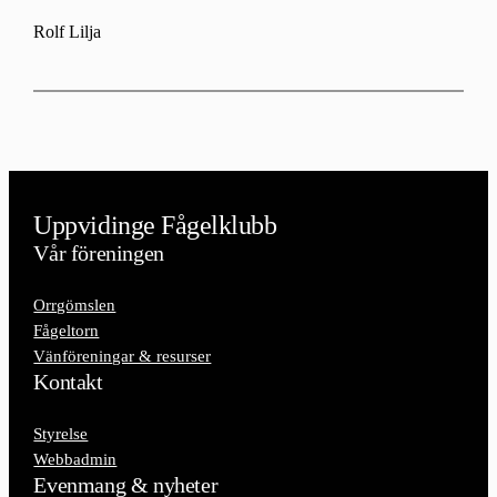
Rolf Lilja
Uppvidinge Fågelklubb
Vår föreningen
Orrgömslen
Fågeltorn
Vänföreningar & resurser
Kontakt
Styrelse
Webbadmin
Evenmang & nyheter