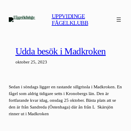
Hoppa
till
UPPVIDINGE
innehåll
FÅGELKLUBB
Udda besök i Madkroken
oktober 25, 2023
Sedan i söndags ligger en rastande sillgrissla i Madkroken. En
fågel som aldrig tidigare setts i Kronobergs län. Den är
fortfarande kvar idag, onsdag 25 oktober. Bästa plats att se
den är från Sandreda (Östenhaga) där ån från L Skärsjön
rinner ut i Madkroken