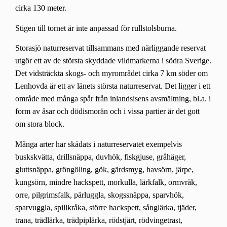
cirka 130 meter.
Stigen till tornet är inte anpassad för rullstolsburna.
Storasjö naturreservat tillsammans med närliggande reservat
utgör ett av de största skyddade vildmarkerna i södra Sverige.
Det vidsträckta skogs- och myrområdet cirka 7 km söder om
Lenhovda är ett av länets största naturreservat. Det ligger i ett
område med många spår från inlandsisens avsmältning, bl.a. i
form av åsar och dödismorän och i vissa partier är det gott
om stora block.
Många arter har skådats i naturreservatet exempelvis
b
uskskvätta, drillsnäppa, duvhök, fiskgjuse, gråhäger,
gluttsnäppa, gröngöling, gök, gärdsmyg, havsörn, järpe,
kungsörn, mindre hackspett, morkulla, lärkfalk, ormvråk,
orre, pilgrimsfalk, pärluggla, skogssnäppa, sparvhök,
sparvuggla, spillkråka, större hackspett, sånglärka, tjäder,
trana, trädlärka, trädpiplärka, rödstjärt, rödvingetrast,