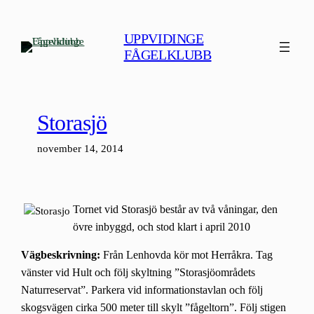
Hoppa
till
UPPVIDINGE
innehåll
FÅGELKLUBB
Storasjö
november 14, 2014
Tornet vid Storasjö består av två våningar, den
övre inbyggd, och stod klart i april 2010
Vägbeskrivning:
Från Lenhovda kör mot Herråkra. Tag
vänster vid Hult och följ skyltning ”Storasjöområdets
Naturreservat”. Parkera vid informationstavlan och följ
skogsvägen cirka 500 meter till skylt ”fågeltorn”. Följ stigen