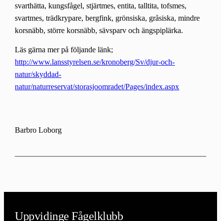
svarthätta, kungsfågel, stjärtmes, entita, talltita, tofsmes,
svartmes, trädkrypare, bergfink, grönsiska, gråsiska, mindre
korsnäbb, större korsnäbb, sävsparv och ängspiplärka.
Läs gärna mer på följande länk;
http://www.lansstyrelsen.se/kronoberg/Sv/djur-och-
natur/skyddad-
natur/naturreservat/storasjoomradet/Pages/index.aspx
Barbro Loborg
Uppvidinge Fågelklubb