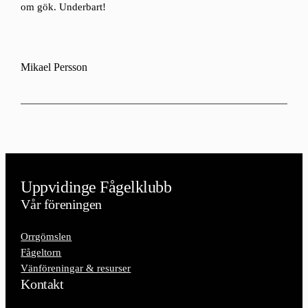
om gök. Underbart!
Mikael Persson
Uppvidinge Fågelklubb
Vår föreningen
Orrgömslen
Fågeltorn
Vänföreningar & resurser
Kontakt