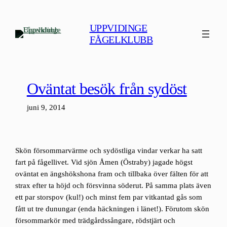
Hoppa
till
UPPVIDINGE
innehåll
FÅGELKLUBB
Oväntat besök från sydöst
juni 9, 2014
Skön försommarvärme och sydöstliga vindar verkar ha satt
fart på fågellivet. Vid sjön Åmen (Östraby) jagade högst
oväntat en ängshökshona fram och tillbaka över fälten för att
strax efter ta höjd och försvinna söderut. På samma plats även
ett par storspov (kul!) och minst fem par vitkantad gås som
fått ut tre dunungar (enda häckningen i länet!). Förutom skön
försommarkör med trädgårdssångare, rödstjärt och