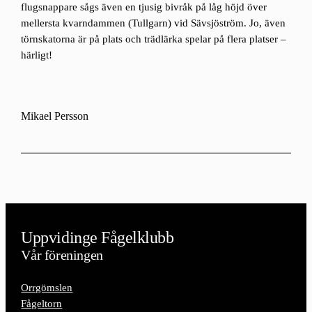
flugsnappare sågs även en tjusig bivråk på låg höjd över
mellersta kvarndammen (Tullgarn) vid Sävsjöström. Jo, även
törnskatorna är på plats och trädlärka spelar på flera platser –
härligt!
Mikael Persson
Uppvidinge Fågelklubb
Vår föreningen
Orrgömslen
Fågeltorn