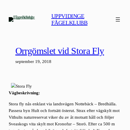
Hoppa
till
UPPVIDINGE
innehåll
FÅGELKLUBB
Orrgömslet vid Stora Fly
september 19, 2018
Vägbeskrivning:
Stora fly nås enklast via landsvägen Nottebäck – Bredhälla.
Passera byn Hult och fortsätt österut. Strax efter vägskylt mot
Vithults naturreservat viker du av åt motsatt håll och följer
Sveaskogs vita skylt mot Kronofur – Storö. Efter ca 500 m