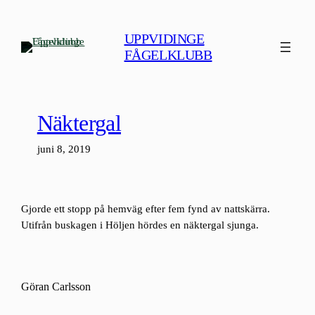
Hoppa
till
UPPVIDINGE
innehåll
FÅGELKLUBB
Näktergal
juni 8, 2019
Gjorde ett stopp på hemväg efter fem fynd av nattskärra.
Utifrån buskagen i Höljen hördes en näktergal sjunga.
Göran Carlsson