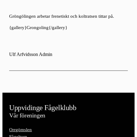
Gröngölingen arbetar frenetiskt och koltratsen tittar på.
{gallery}Grongoling{/gallery}
Ulf Arfvidsson Admin
Uppvidinge Fågelklubb
Vår föreningen
Orrgömslen
Fågeltorn