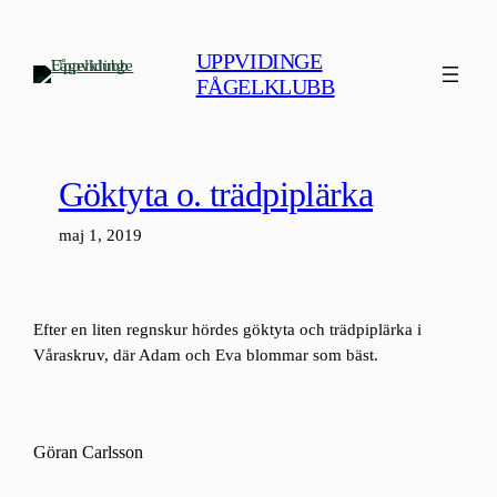
Hoppa
till
UPPVIDINGE
innehåll
FÅGELKLUBB
Göktyta o. trädpiplärka
maj 1, 2019
Efter en liten regnskur hördes göktyta och trädpiplärka i
Våraskruv, där Adam och Eva blommar som bäst.
Göran Carlsson