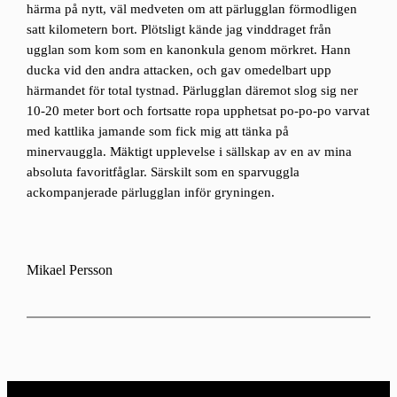
härma på nytt, väl medveten om att pärlugglan förmodligen
satt kilometern bort. Plötsligt kände jag vinddraget från
ugglan som kom som en kanonkula genom mörkret. Hann
ducka vid den andra attacken, och gav omedelbart upp
härmandet för total tystnad. Pärlugglan däremot slog sig ner
10-20 meter bort och fortsatte ropa upphetsat po-po-po varvat
med kattlika jamande som fick mig att tänka på
minervauggla. Mäktigt upplevelse i sällskap av en av mina
absoluta favoritfåglar. Särskilt som en sparvuggla
ackompanjerade pärlugglan inför gryningen.
Mikael Persson