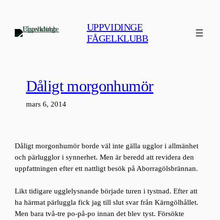
Hoppa
till
UPPVIDINGE
innehåll
FÅGELKLUBB
Dåligt morgonhumör
mars 6, 2014
Dåligt morgonhumör borde väl inte gälla ugglor i allmänhet
och pärlugglor i synnerhet. Men är beredd att revidera den
uppfattningen efter ett nattligt besök på Aborragölsbrännan.
Likt tidigare ugglelysnande började turen i tystnad. Efter att
ha härmat pärluggla fick jag till slut svar från Kärngölhållet.
Men bara två-tre po-på-po innan det blev tyst. Försökte