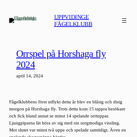
Hoppa
till
UPPVIDINGE
innehåll
FÅGELKLUBB
Orrspel på Horshaga fly
2024
april 14, 2024
Fågelklubbens först utflykt detta år blev en blåsig och disig
morgon på Horshaga fly. Trots detta kom 15 tappra besökare
och fick bland annat se minst 14 spelande orrtuppar.
Ljungpiparna lät höra av sig med sin sorgmodiga vissling.
Mot slutet var minst två uppe och spelade samtidigt. Även en