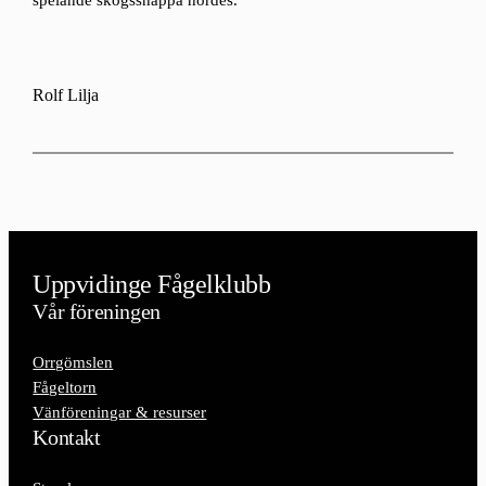
spelande skogssnäppa hördes.
Rolf Lilja
Uppvidinge Fågelklubb
Vår föreningen
Orrgömslen
Fågeltorn
Vänföreningar & resurser
Kontakt