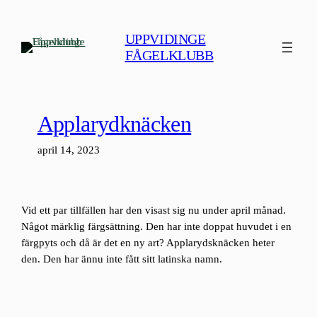
Hoppa
till
UPPVIDINGE
innehåll
FÅGELKLUBB
Applarydknäcken
april 14, 2023
Vid ett par tillfällen har den visast sig nu under april månad.
Något märklig färgsättning. Den har inte doppat huvudet i en
färgpyts och då är det en ny art? Applarydsknäcken heter
den. Den har ännu inte fått sitt latinska namn.