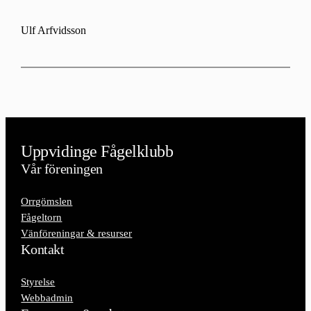
Ulf Arfvidsson
Uppvidinge Fågelklubb
Vår föreningen
Orrgömslen
Fågeltorn
Vänföreningar & resurser
Kontakt
Styrelse
Webbadmin