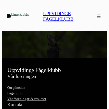
Hoppa
till
UPPVIDINGE
innehåll
FÅGELKLUBB
Galleri
Uppvidinge Fågelklubb
Vår föreningen
Orrgömslen
Fågeltorn
Vänföreningar & resurser
Kontakt